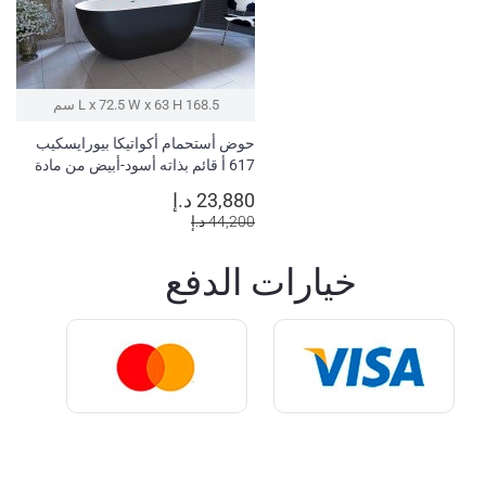
168.5 L x 72.5 W x 63 H سم
حوض أستحمام أكواتيكا بيورايسكيب
617 أ قائم بذاته أسود-أبيض من مادة
أكواتيكس
23,880 د.إ
44,200 د.إ
خيارات الدفع