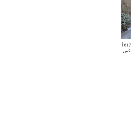
حوض أستحمام أكواتيكا بيورايسكيب 617 أ
تيكس