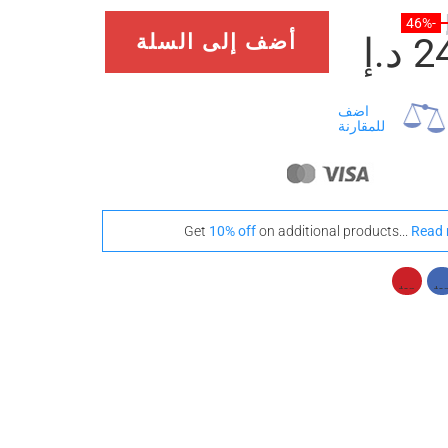
-46%
.إ
أضف إلى السلة
اضف
للمقارنة
Get
10% off
on additional products...
Read 