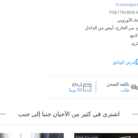
Purescape 
PS617M-Blck-
حاد الأوروبي
 من الخارج، أبيض من الداخل
لامع
زي
عرض الوثائق
تكلفة الشحن
إرجاع
طلب
30 يوما
اشترى في كثير من الأحيان جنبا إلى جنب