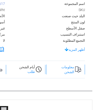
اسم المجموعة
617
Wht
SKU
البلد حيث صنعت
الأت
لون المنتج
أسود
صقل الأسطح
غير 
استنزاف التنسيب
مرك
التجمع المطلوبة
لا
أظهر المزيد
معلومات
أيام الشحن
طلب
الشحن