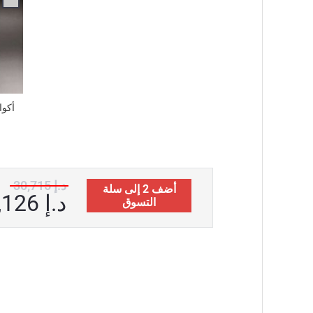
30,715 د.إ
أضف 2 إلى سلة
30,126 د.إ
التسوق