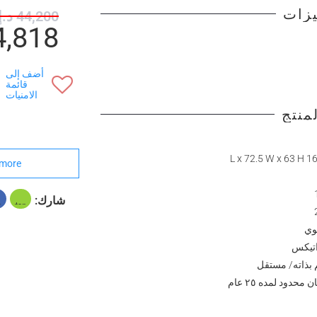
يزات
44,200 د.إ
24,818 د
أضف إلى
قائمة
الامنيات
منتج
168.5 L x 
more
شارك:
وي
اتيكس
 بذاته/ مستقل
محدود لمده ٢٥ عام