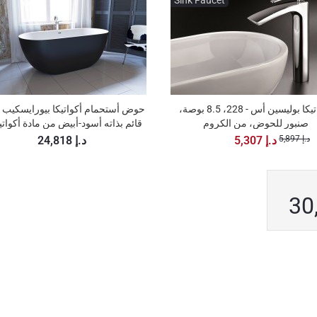
Sink Faucet
أكواتيكا بوليسين أس - 228، 8.5 بوصة،
صنبور للحوض، من الكروم
قائم بذاته أسود-أبيض من مادة أكوا
5,897 د.إ
5,307 د.إ
24,818 د.إ