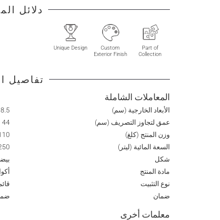
دلائل الم
Unique Design
Custom
Part of
Exterior Finish
Collection
تفاصيل ال
المعاملات الشاملة
الأبعاد الخارجية (سم)
72.5 W x 63 H
عمق لتجاوز التصريف (سم)
44
وزن المنتج (كلغ)
110
السعة المائية (ليتر)
250
شكل
بيض
مادة المنتج
أكو
نوع التثبيت
قائم
ضمان
ضمان 
معلمات أخرى