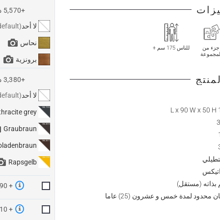
يزات
+5,570 د.إ
لا أحد
نحاس
جزء من
للناس 175 سم +
لمجموعة
برونزية
منتج
+3,380 د.إ
لا أحد
180
hracite grey
3
Graubraun
oladenbraun
طيلي
Rapsgelb
اتيكس
 بذاته (مستقل)
+ 990 د.إ
 محدود لمدة خمس و عشرون (25) عاما
+ 910 د.إ