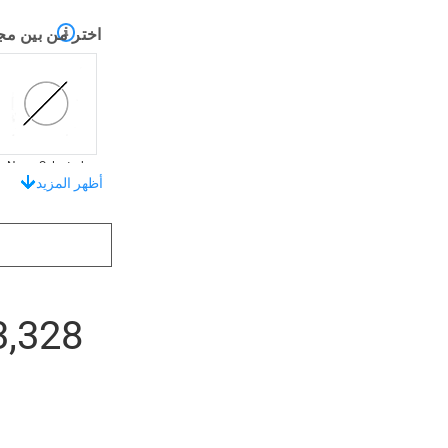
اختر من بين مج
None Selected
أظهر المزيد
تبرز بأناقة مع 
33,328 د
None Selected