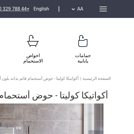
+44 788 329 7070
English
AA
حمامات
احواض
يابانية
الاستحمام
الصفحة الرئيسية
|
أكواتيكا كوليتا - حوض أستحمام قائم بذاته بلون
أكواتيكا كوليتا - حوض أستحمام