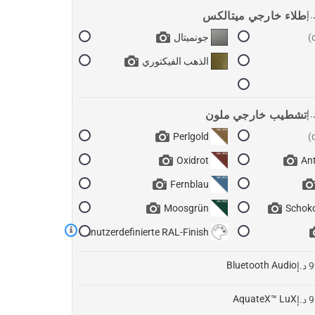
طلاء خارجي ميتالكس
جونميتال
الذهب الفيكتوري
تشطيب خارجي ملون
Perlgold
Oxidrot
Ant
Fernblau
Moosgrün
Schok
Benutzerdefinierte RAL-Finish
Bluetooth Audio
AquateX™ LuX