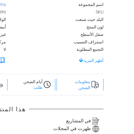
اسم المجموعة
etta
Wht
SKU
البلد حيث صنعت
الول
لون المنتج
أبي
صقل الأسطح
غير 
استنزاف التنسيب
مرك
التجمع المطلوبة
لا
أظهر المزيد
معلومات
أيام الشحن
طلب
الشحن
هذا المنت
في المشاريع
ظهرت في المجلات