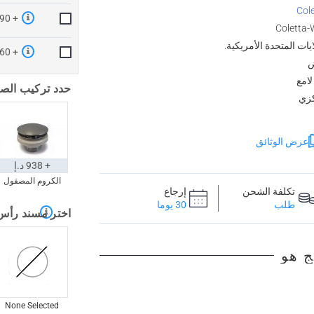
Col
+ 290 د.إ
Coletta-
ايات المتحدة الأمريكية.
+ 460 د.إ
ض
لامع
حدد تركيب الص
زي
عرض الوثائق
+ 938 د.إ
الكروم المصقول
تكلفة الشحن
إرجاع
طلب
30 يوما
اختر مسند رأس
ج هو
None Selected