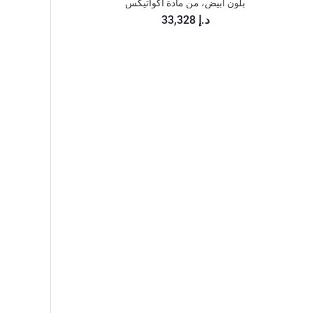
بلون أبيض، من مادة أكواتيكس
33,328 د.إ