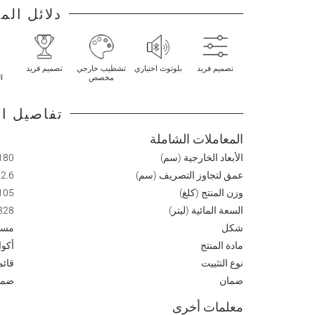
دلائل الم
تصميم فريد
بلوتوث اختياري
تشطيب خارجي
تصميم فريد
مخصص
ا
تفاصيل ال
المعاملات الشاملة
الأبعاد الخارجية (سم)
 L x 90 W x 50 H
عمق لتجاوز التصريف (سم)
2.6
وزن المنتج (كلغ)
105
السعة المائية (ليتر)
328
شكل
مست
مادة المنتج
أكو
نوع التثبيت
قائم
ضمان
ضمان
معلمات أخرى