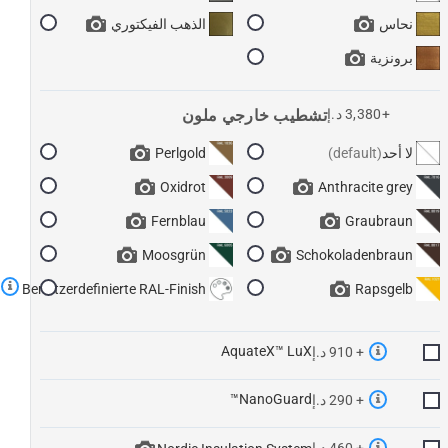
نحاس
الذهب الفيكتوري
برونزية
+3,380 د.إ
تشطيب خارجي ملون
لا أحد
Perlgold
Oxidrot
Anthracite grey
Fernblau
Graubraun
Moosgrün
Schokoladenbraun
Benutzerdefinierte RAL-Finish
Rapsgelb
AquateX™ LuX
+ 910 د.إ
NanoGuard™
+ 290 د.إ