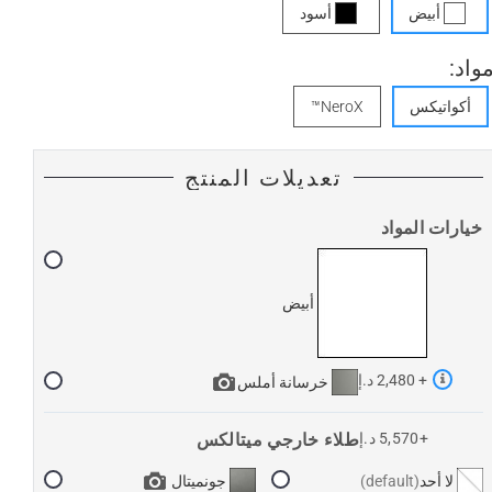
أبيض
أسود
واد:
أكواتيكس
NeroX™
تعديلات المنتج
خيارات المواد
أبيض
+ 2,480 د.إ
خرسانة أملس
+5,570 د.إ
طلاء خارجي ميتالكس
لا أحد
جونميتال