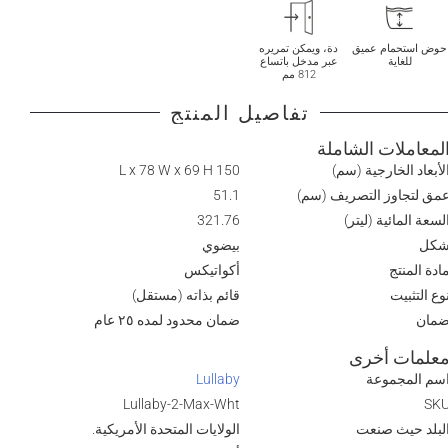
حوض استحمام عميق
دة، ويمكن تمريره
للغاية
عبر مدخل باتساع
812 مم
تفاصيل المنتج
لمعاملات الشاملة
لأبعاد الخارجية (سم)
150 L x 78 W x 69 H
مق لتجاوز التصريف (سم)
51.1
لسعة المائية (ليتر)
321.76
كل
بيضوي
ادة المنتج
أكواتيكس
وع التثبيت
قائم بذاته (مستقل)
مان
ضمان محدود لمده ٢٥ عام
علمات أخرى
سم المجموعة
Lullaby
Lullaby-2-Max-Wht
SK
لبلد حيث صنعت
الولايات المتحدة الأمريكية.