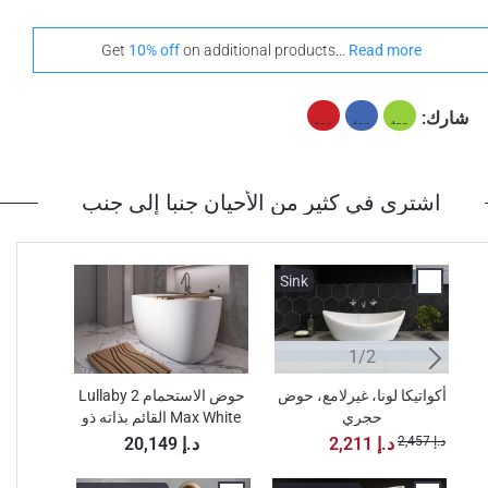
Get
10% off
on additional products...
Read more
شارك:
اشترى في كثير من الأحيان جنبا إلى جنب
Sink
S
1/2
A
أكواتيكا لونا، غيرلامع، حوض
حوض الاستحمام Lullaby 2
حجري
Max White القائم بذاته ذو
السطح الصلب
2,457 د.إ
2,211 د.إ
20,149 د.إ