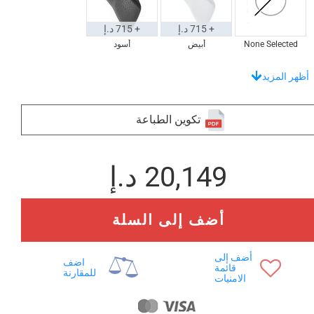
+ 715 د.إ
+ 715 د.إ
None Selected
أبيض
أسود
اختر من بين مجموعة فريدة من الصواني
أظهر المزيد
تكوين الطباعة
+ 2,655 د.إ
+ 3,753 د.إ
20,149 د.إ
None Selected
ايروكو
خشب الساج
تبرز بأناقة مع هذه الحصائر الأرضية
أضف إلى السلة
أضف إلى
اضف
قائمة
للمقارنة
الامنيات
+ 3,619 د.إ
+ 4,914 د.إ
None Selected
ايروكو
خشب الساج