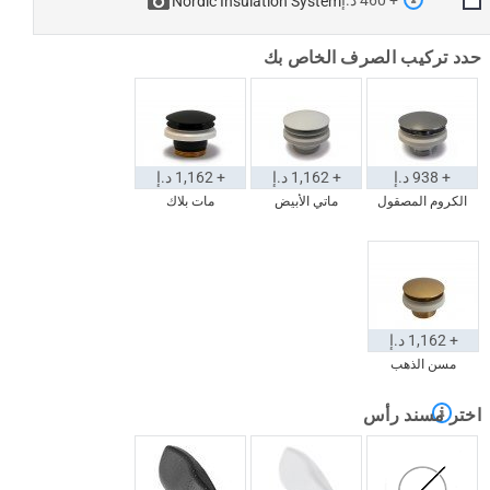
+ 460 د.إ
Nordic Insulation System
حدد تركيب الصرف الخاص بك
+ 938 د.إ
+ 1,162 د.إ
+ 1,162 د.إ
الكروم المصقول
ماتي الأبيض
مات بلاك
+ 1,162 د.إ
مسن الذهب
اختر مسند رأس