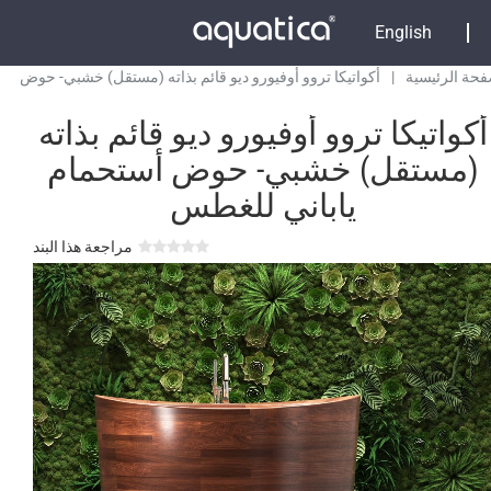
للغطس
English
فحة الرئيسية
|
أكواتيكا تروو أوفيورو ديو قائم بذاته (مستقل) خشبي- حوض
ام ياباني للغطس
أكواتيكا تروو أوفيورو ديو قائم بذاته
(مستقل) خشبي- حوض أستحمام
ياباني للغطس
مراجعة هذا البند