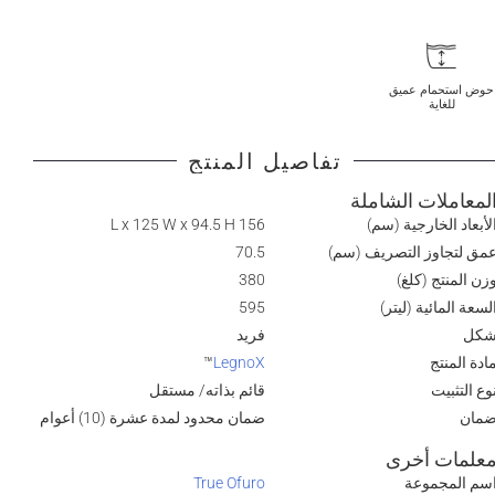
حوض استحمام عميق
للغاية
تفاصيل المنتج
لمعاملات الشاملة
لأبعاد الخارجية (سم)
156 L x 125 W x 94.5 H
مق لتجاوز التصريف (سم)
70.5
زن المنتج (كلغ)
380
لسعة المائية (ليتر)
595
كل
فريد
ادة المنتج
LegnoX
™
وع التثبيت
قائم بذاته/ مستقل
مان
ضمان محدود لمدة عشرة (10) أعوام
علمات أخرى
سم المجموعة
True Ofuro