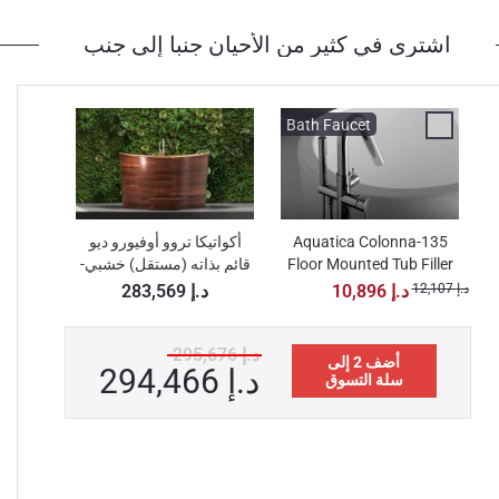
اشترى في كثير من الأحيان جنبا إلى جنب
Bath Faucet
Aquatica Colonna-135
أكواتيكا تروو أوفيورو ديو
Floor Mounted Tub Filler
قائم بذاته (مستقل) خشبي-
– Chrome
حوض أستحمام ياباني
12,107 د.إ
10,896 د.إ
283,569 د.إ
للغطس
295,676 د.إ
أضف 2 إلى
294,466 د.إ
سلة التسوق