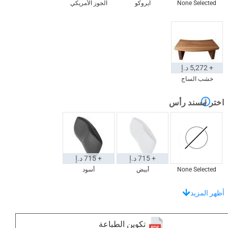
None Selected
ايروكو
الجوز الأمريكي
+ 5,272 د.إ
خشب الساج
اختر مسند رأس
+ 715 د.إ
+ 715 د.إ
None Selected
أبيض
أسود
تبرز بأناقة مع هذه الحصائر الأرضية
أظهر المزيد
تكوين الطباعة