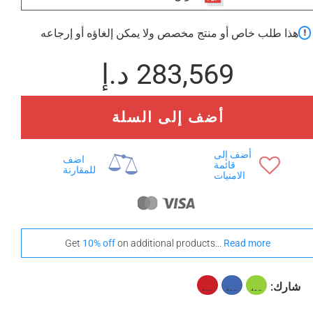
+ 3,083 د.إ
+ 3,127 د.إ
هذا طلب خاص أو منتج مخصص ولا يمكن إلغاؤه أو إرجاعه
None Selected
ايروكو
الجوز الأمريكي
283,569 د.إ
أضف إلى السلة
+ 4,244 د.إ
خشب الساج
أضف إلى
اضف
قائمة
للمقارنة
الامنيات
Get
10% off
on additional products...
Read more
شارك: