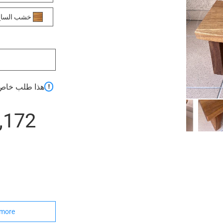
خشب السا
هذا طلب خاص 
3,172 د
more