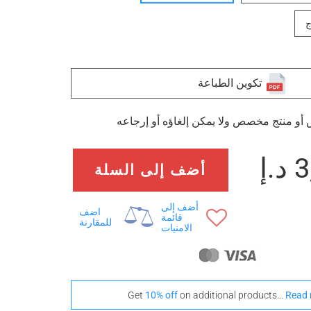
ج
تكوين الطباعة
أو منتج مخصص ولا يمكن إلغاؤه أو إرجاعه
.إ
أضف إلى السلة
أضف إلى
اضف
قائمة
للمقارنة
الامنيات
Get
10% off
on additional products...
Read 