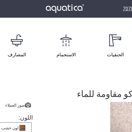
الحنفيات
الاستحمام
المصارف
كو مقاومة للماء
صور العملاء
اللون:
لون خشب ال