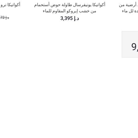
Aqua ، بساط أرضية من
أستحمام من
أكواتيكا يونيفرسال طاولة حوض أستحمام
أكواتيكا تر
لماء
 لل ماء
من خشب إيروكو المقاوم للماء
3,395 د.إ
3,172 د.إ