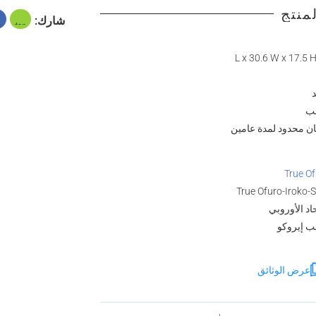
منتج
شارك:
ب
ن محدود لمدة عامين
True O
True Ofuro-Iroko-
حاد الأوروبي
 إيروكو
عرض الوثائق