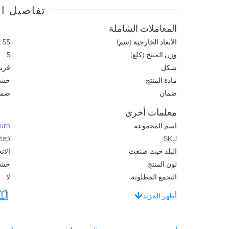
تفاصيل ال
المعاملات الشاملة
الأبعاد الخارجية (سم)
55 L x 30.6 W x 17.5 H
وزن المنتج (كلغ)
5
شكل
فريد
مادة المنتج
خش
ضمان
ضما
معلمات أخرى
اسم المجموعة
furo
Step
SKU
البلد حيث صنعت
الات
لون المنتج
خشب
التجمع المطلوبة
لا
أظهر المزيد