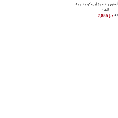
و أوفورو خطوة إيروكو مقاومة
للماء
2,855 د.إ