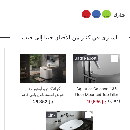
+ 3,395 د.إ
+ 3,440 د.إ
شارك:
None Selected
ايروكو
الجوز الأمريكي
اشترى في كثير من الأحيان جنبا إلى جنب
+ 4,289 د.إ
Bath Faucet
خشب الساج
تبرز بأناقة مع هذه الحصائر الأرضية
Aquatica Colonna-135
أكواتيكا ترو أوفورو نانو
Floor Mounted Tub Filler
حوض استحمام ياباني قائم
– Chrome
بذاته
12,107 د.إ
10,896 د.إ
29,352 د.إ
+ 3,083 د.إ
+ 3,127 د.إ
None Selected
ايروكو
الجوز الأمريكي
Sink