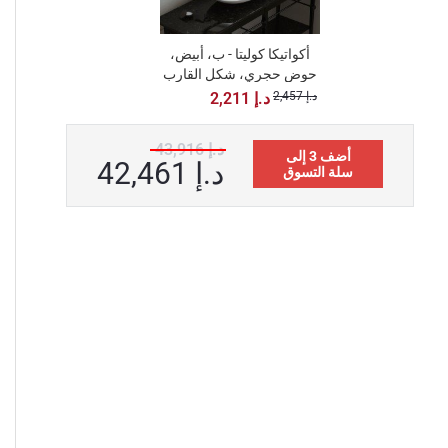
أكواتيكا كوليتا - ب، أبيض،
+ 4,244 د.إ
حوض حجري، شكل القارب
خشب الساج
للحمام
2,457 د.إ
2,211 د.إ
43,916 د.إ
أضف 3 إلى
42,461 د.إ
سلة التسوق