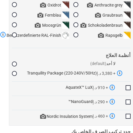
Oxidrot
Anthracite grey
Fernblau
Graubraun
Moosgrün
Schokoladenbraun
Benutzerdefinierte RAL-Finish
Rapsgelb
أنظمة العلاج
لا أحد
Tranquility Package (220-240V/50Hz)
+ 3,380 د.إ
AquateX™ LuX
+ 910 د.إ
NanoGuard™
+ 290 د.إ
+ 460 د.إ
Nordic Insulation System
حدد تركيب الصرف الخاص بك