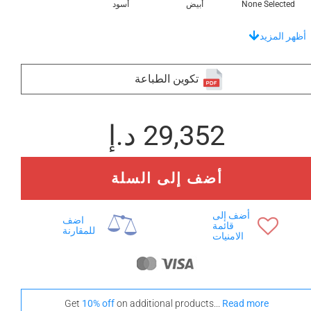
None Selected
أبيض
أسود
اختر خطوتك
أظهر المزيد
تكوين الطباعة
+ 3,172 د.إ
+ 3,172 د.إ
29,352 د.إ
None Selected
ايروكو
الجوز الأمريكي
أضف إلى السلة
أضف إلى
+ 5,272 د.إ
اضف
قائمة
للمقارنة
خشب الساج
الامنيات
اختر من بين مجموعة فريدة من الصواني
Get
10% off
on additional products...
Read more