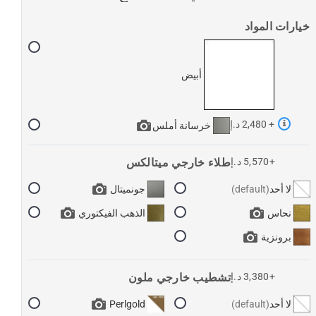
خيارات المواد
أبيض
+ 2,480 د.إ
خرسانة أملس
+5,570 د.إ
طلاء خارجي ميتالكس
لا أحد
جونميتال
نحاس
الذهب الفيكتوري
برونزية
+3,380 د.إ
تشطيب خارجي ملون
لا أحد
Perlgold