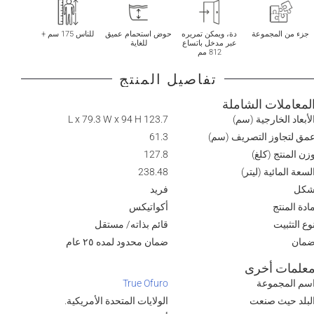
جزء من المجموعة
دة، ويمكن تمريره
حوض استحمام عميق
للناس 175 سم +
عبر مدخل باتساع
للغاية
812 مم
تفاصيل المنتج
لمعاملات الشاملة
لأبعاد الخارجية (سم)
123.7 L x 79.3 W x 94 H
مق لتجاوز التصريف (سم)
61.3
زن المنتج (كلغ)
127.8
لسعة المائية (ليتر)
238.48
كل
فريد
ادة المنتج
أكواتيكس
وع التثبيت
قائم بذاته/ مستقل
مان
ضمان محدود لمده ٢٥ عام
علمات أخرى
سم المجموعة
True Ofuro
لبلد حيث صنعت
الولايات المتحدة الأمريكية.